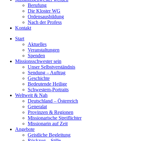
Berufung
Die Kloster WG
Ordensausbildung
Nach der Profess
Kontakt
Start
Aktuelles
Veranstaltungen
Spenden
Missionsschwester sein
Unser Selbstverständnis
Sendung – Auftrag
Geschichte
Bedeutende Heilige
Schwestern-Portraits
Weltweit & Nah
Deutschland – Österreich
Generalat
Provinzen & Regionen
Missionarische Streiflichter
Missionarin auf Zeit
Angebote
Geistliche Begleitung
Rückzug – Stille