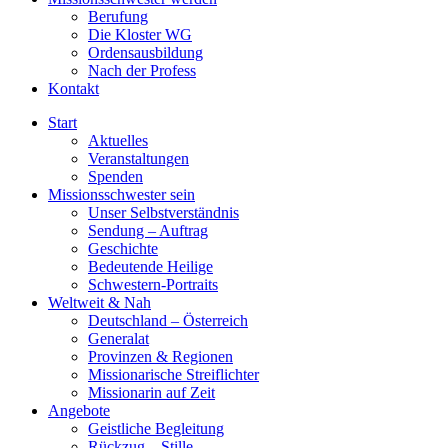
Berufung
Die Kloster WG
Ordensausbildung
Nach der Profess
Kontakt
Start
Aktuelles
Veranstaltungen
Spenden
Missionsschwester sein
Unser Selbstverständnis
Sendung – Auftrag
Geschichte
Bedeutende Heilige
Schwestern-Portraits
Weltweit & Nah
Deutschland – Österreich
Generalat
Provinzen & Regionen
Missionarische Streiflichter
Missionarin auf Zeit
Angebote
Geistliche Begleitung
Rückzug – Stille