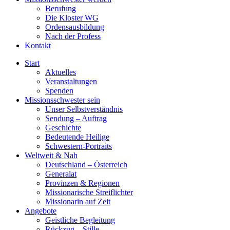
Berufung
Die Kloster WG
Ordensausbildung
Nach der Profess
Kontakt
Start
Aktuelles
Veranstaltungen
Spenden
Missionsschwester sein
Unser Selbstverständnis
Sendung – Auftrag
Geschichte
Bedeutende Heilige
Schwestern-Portraits
Weltweit & Nah
Deutschland – Österreich
Generalat
Provinzen & Regionen
Missionarische Streiflichter
Missionarin auf Zeit
Angebote
Geistliche Begleitung
Rückzug – Stille