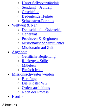
Unser Selbstverständnis
Sendung – Auftrag
Geschichte
Bedeutende Heilige
Schwestern-Portraits
Weltweit & Nah
Deutschland – Österreich
Generalat
Provinzen & Regionen
Missionarische Streiflichter
Missionarin auf Zeit
Angebote
Geistliche Begleitung
Rückzug – Stille
Mitleben
Einfach leben
Missionsschwester werden
Berufung
Die Kloster WG
Ordensausbildung
Nach der Profess
Kontakt
Aktuelles